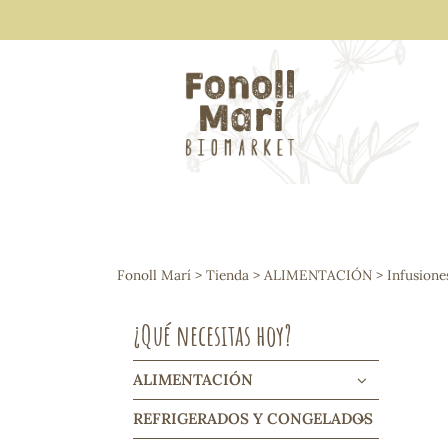
ALIMENTACIÓN
Arroces y legumbres
Fonoll Marí
>
Tienda
>
ALIMENTACIÓN
>
Infusione
Frutos secos y snacks
Semillas
¿Qué necesitas hoy?
Cereales, mueslis, hinchados y cruji
Galletas y dulces
Vinos y cavas
ALIMENTACIÓN
Condimentos y salsas
REFRIGERADOS Y CONGELADOS
Harinas y sémolas
Pasta