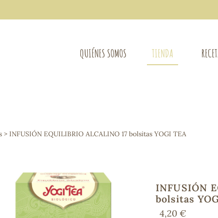
QUIÉNES SOMOS
TIENDA
RECE
COMPLEMENTOS DIETÉTICOS
LIMPIE
Osteo-articular
s
> INFUSIÓN EQUILIBRIO ALCALINO 17 bolsitas YOGI TEA
Mujer
LIBROS
Defensas - Resfriados
entes
Alergias
Sistema nervioso
Control de peso
INFUSIÓN E
Extracto de plantas
bolsitas YO
Ácidos Grasos
4,20 €
Depurativos