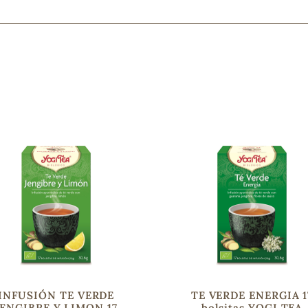
Mascarillas, peeling y exfoliantes
Higiene íntima
Hidrolatos y aguas florales
Cuidado facial
Higiene y cuidado capilar
Higiene bucal
Protección solar y bronceadores
¿No e
contá
INFUSIÓN TE VERDE
TE VERDE ENERGIA 1
JENGIBRE Y LIMON 17
bolsitas YOGI TEA