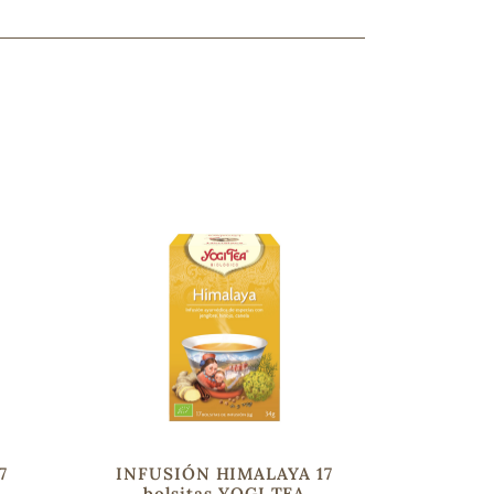
ncuentras tu producto?
ctanos
y lo encontraremos
7
INFUSIÓN HIMALAYA 17
bolsitas YOGI TEA