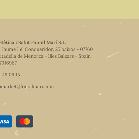
etètica i Salut Fonoll Marí S.L.
. Jaume I el Conqueridor, 25 baixos - 07760
utadella de Menorca - Illes Balears - Spain
7916967
1 48 06 15
omarket@fonollmari.com