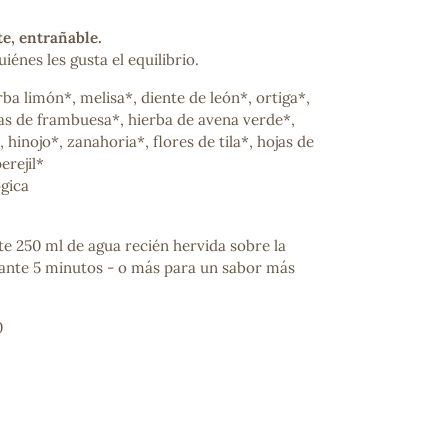
te, entrañable.
iénes les gusta el equilibrio.
ba limón*, melisa*, diente de león*, ortiga*,
as de frambuesa*, hierba de avena verde*,
 hinojo*, zanahoria*, flores de tila*, hojas de
erejil*
ogica
te 250 ml de agua recién hervida sobre la
urante 5 minutos - o más para un sabor más
0