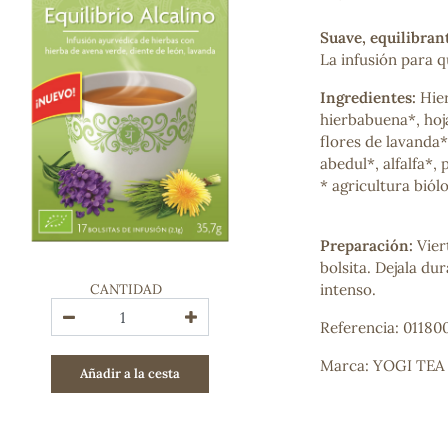
Bienestar emocional
Jalea Real
Suave, equilibran
Memoria
La infusión para qu
Hierro
Ingredientes:
Hier
Deporte
hierbabuena*, hoj
Digestivos
flores de lavanda*,
Circulatorio, colesterol y glucosa
abedul*, alfalfa*, p
Superalimentos
* agricultura biól
Proteína
Energía
Antioxidantes
Preparación:
Vier
Vitaminas y Minerales
bolsita. Dejala d
CANTIDAD
intenso.
COSMÉTICA E HIGIENE PERSONAL
Referencia: 01180
Cremas, lociones y aceites corporales
Hombre
Marca: YOGI TEA
Añadir a la cesta
Higiene personal
Labiales
Aceites esenciales y aromaterapia
Aceites vegetales