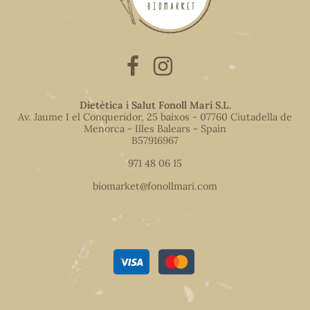
Dietètica i Salut Fonoll Marí S.L.
Av. Jaume I el Conqueridor, 25 baixos - 07760 Ciutadella de
Menorca - Illes Balears - Spain
B57916967
971 48 06 15
biomarket@fonollmari.com