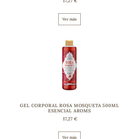
17,27 €
Ver más
s
GEL CORPORAL ROSA MOSQUETA 500ML
ESENCIAL AROMS
17,27 €
Ver más