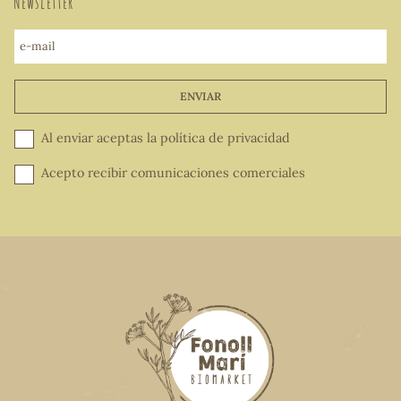
Newsletter
e-mail
ENVIAR
Al enviar aceptas la
política de privacidad
Acepto recibir comunicaciones comerciales