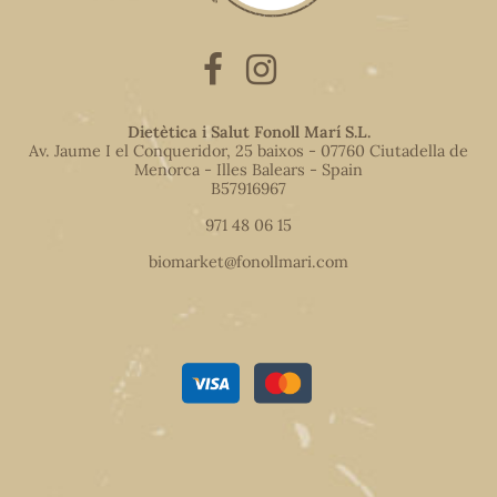
Dietètica i Salut Fonoll Marí S.L.
Av. Jaume I el Conqueridor, 25 baixos - 07760 Ciutadella de
Menorca - Illes Balears - Spain
B57916967
971 48 06 15
biomarket@fonollmari.com