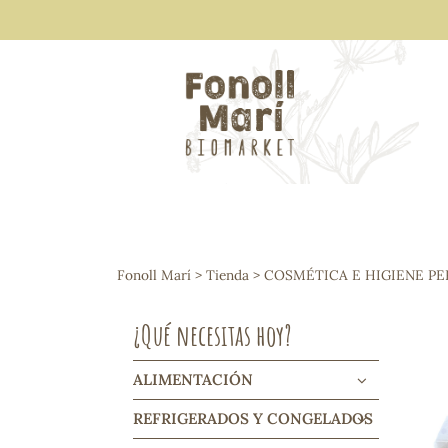
ALIMENTACIÓN
Arroces y legumbres
Fonoll Marí
>
Tienda
>
COSMÉTICA E HIGIENE P
Frutos secos y snacks
Semillas
¿Qué necesitas hoy?
Cereales, mueslis, hinchados y cruji
Galletas y dulces
Vinos y cavas
ALIMENTACIÓN
Condimentos y salsas
REFRIGERADOS Y CONGELADOS
Harinas y sémolas
Pasta