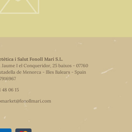
etètica i Salut Fonoll Marí S.L.
. Jaume I el Conqueridor, 25 baixos - 07760
utadella de Menorca - Illes Balears - Spain
7916967
1 48 06 15
omarket@fonollmari.com