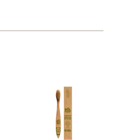
ncuentras tu producto?
ctanos
y lo encontraremos