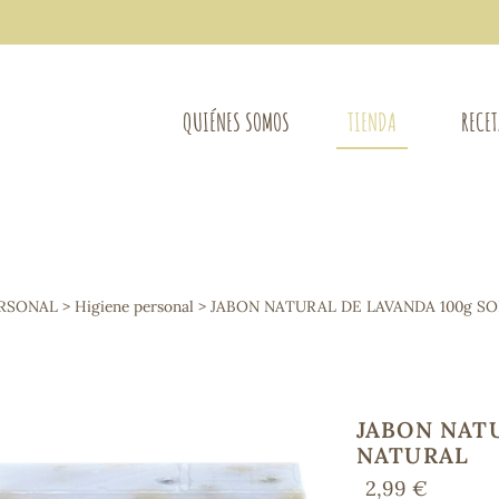
QUIÉNES SOMOS
TIENDA
RECE
COMPLEMENTOS DIETÉTICOS
LIMPIE
Osteo-articular
ERSONAL
>
Higiene personal
> JABON NATURAL DE LAVANDA 100g S
Mujer
LIBROS
Defensas - Resfriados
entes
Alergias
Sistema nervioso
Control de peso
JABON NATU
Extracto de plantas
NATURAL
Ácidos Grasos
2,99 €
Depurativos