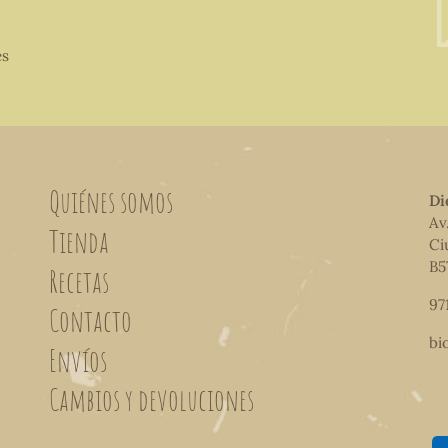
es
Quiénes somos
Di
Av
Tienda
Ci
B5
Recetas
97
Contacto
bi
Envíos
Cambios y devoluciones