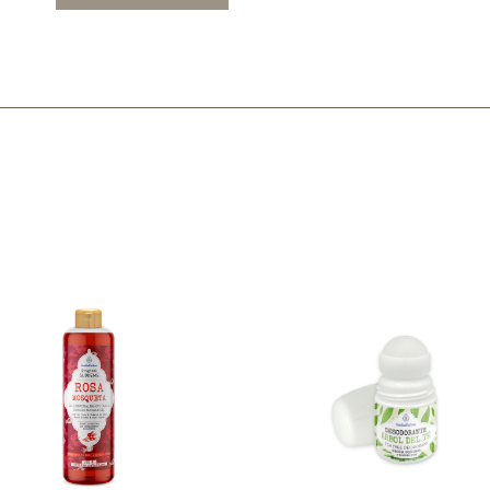
Mascarillas, peeling y exfoliantes
Higiene íntima
Hidrolatos y aguas florales
Cuidado facial
Higiene y cuidado capilar
Higiene bucal
Protección solar y bronceadores
¿No e
contá