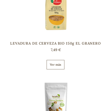
s
LEVADURA DE CERVEZA BIO 150g EL GRANERO
7,49 €
Ver más