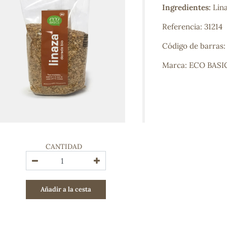
Ingredientes:
Lin
Bienestar emocional
Jalea Real
Referencia: 31214
Memoria
Hierro
Código de barras
Deporte
Digestivos
Marca: ECO BASI
Circulatorio, colesterol y glucosa
Superalimentos
Proteína
Energía
Antioxidantes
Vitaminas y Minerales
CANTIDAD
COSMÉTICA E HIGIENE PERSONAL
Cremas, lociones y aceites corporales
Hombre
Añadir a la cesta
Higiene personal
Labiales
Aceites esenciales y aromaterapia
Aceites vegetales