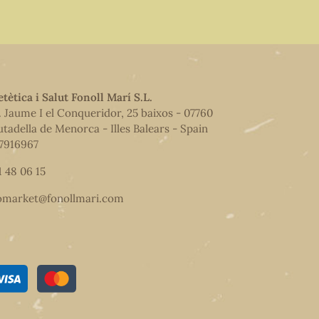
etètica i Salut Fonoll Marí S.L.
. Jaume I el Conqueridor, 25 baixos - 07760
utadella de Menorca - Illes Balears - Spain
7916967
1 48 06 15
omarket@fonollmari.com