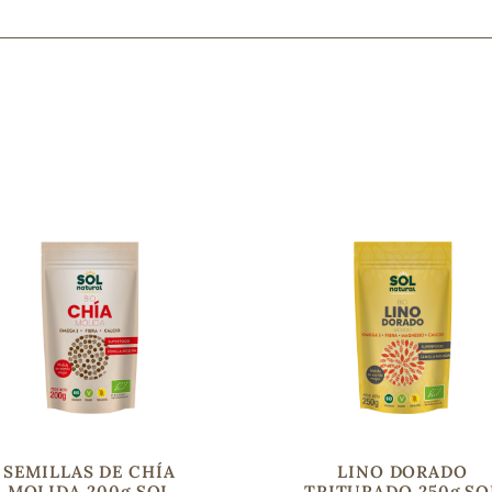
Mascarillas, peeling y exfoliantes
Higiene íntima
Hidrolatos y aguas florales
Cuidado facial
Higiene y cuidado capilar
Higiene bucal
Protección solar y bronceadores
¿No e
contá
SEMILLAS DE CHÍA
LINO DORADO
MOLIDA 200g SOL
TRITURADO 250g SO