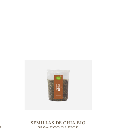
ncuentras tu producto?
ctanos
y lo encontraremos
SEMILLAS DE CHIA BIO
L
250g ECO BASICS