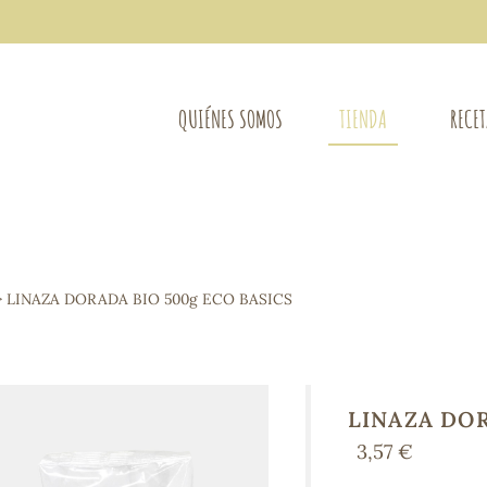
QUIÉNES SOMOS
TIENDA
RECE
COMPLEMENTOS DIETÉTICOS
LIMPIE
Osteo-articular
 LINAZA DORADA BIO 500g ECO BASICS
Mujer
LIBROS
Defensas - Resfriados
entes
Alergias
Sistema nervioso
Control de peso
LINAZA DOR
Extracto de plantas
3,57 €
Ácidos Grasos
Depurativos