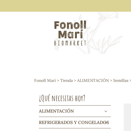
ALIMENTACIÓN
Arroces y legumbres
Fonoll Marí
>
Tienda
>
ALIMENTACIÓN
>
Semillas
>
Frutos secos y snacks
Semillas
¿Qué necesitas hoy?
Cereales, mueslis, hinchados y cruji
Galletas y dulces
Vinos y cavas
ALIMENTACIÓN
Condimentos y salsas
REFRIGERADOS Y CONGELADOS
Harinas y sémolas
Pasta