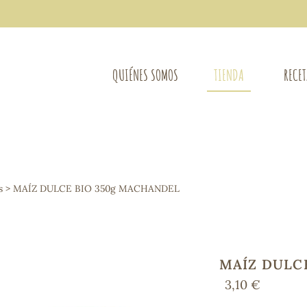
QUIÉNES SOMOS
TIENDA
RECE
COMPLEMENTOS DIETÉTICOS
LIMPIE
Osteo-articular
s
> MAÍZ DULCE BIO 350g MACHANDEL
Mujer
LIBROS
Defensas - Resfriados
entes
Alergias
Sistema nervioso
Control de peso
MAÍZ DULC
Extracto de plantas
3,10 €
Ácidos Grasos
Depurativos