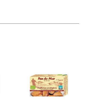
ncuentras tu producto?
ctanos
y lo encontraremos