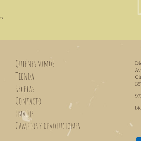
es
Quiénes somos
Di
Av
Tienda
Ci
B5
Recetas
97
Contacto
bi
Envíos
Cambios y devoluciones