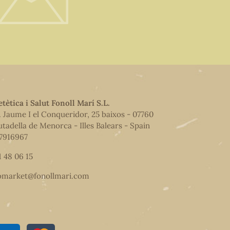
etètica i Salut Fonoll Marí S.L.
. Jaume I el Conqueridor, 25 baixos - 07760
utadella de Menorca - Illes Balears - Spain
7916967
1 48 06 15
omarket@fonollmari.com