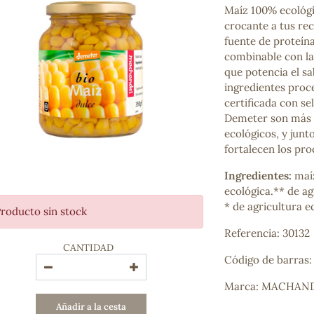
Maíz 100% ecológi
Bienestar emocional
crocante a tus rec
Jalea Real
fuente de proteína
Memoria
combinable con la
Hierro
que potencia el sa
Deporte
ingredientes proc
Digestivos
certificada con se
Circulatorio, colesterol y glucosa
Demeter son más e
Superalimentos
ecológicos, y junt
Proteína
fortalecen los proc
Energía
Antioxidantes
Ingredientes:
maíz
Vitaminas y Minerales
ecológica.** de ag
* de agricultura e
roducto sin stock
COSMÉTICA E HIGIENE PERSONAL
Referencia: 30132
Cremas, lociones y aceites corporales
CANTIDAD
Hombre
Código de barras
Higiene personal
Labiales
Marca: MACHAN
Aceites esenciales y aromaterapia
Añadir a la cesta
Aceites vegetales