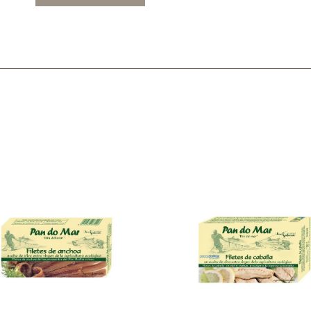
Mascarillas, peeling y exfoliantes
Higiene íntima
Hidrolatos y aguas florales
Cuidado facial
Higiene y cuidado capilar
Higiene bucal
Protección solar y bronceadores
¿No e
contá