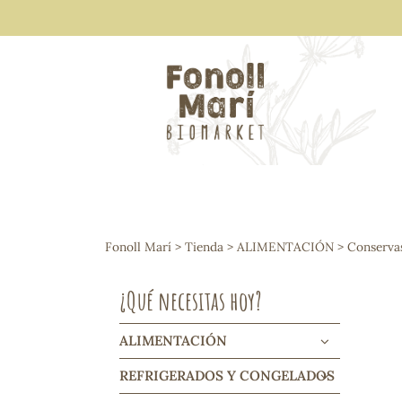
ALIMENTACIÓN
Arroces y legumbres
Fonoll Marí
>
Tienda
>
ALIMENTACIÓN
>
Conserva
Frutos secos y snacks
Semillas
¿Qué necesitas hoy?
Cereales, mueslis, hinchados y cruji
Galletas y dulces
Vinos y cavas
ALIMENTACIÓN
Condimentos y salsas
REFRIGERADOS Y CONGELADOS
Harinas y sémolas
Pasta