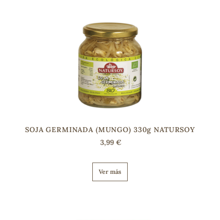
sa
RSONAL
rales
SOJA GERMINADA (MUNGO) 330g NATURSOY
3,99 €
ia
Ver más
es