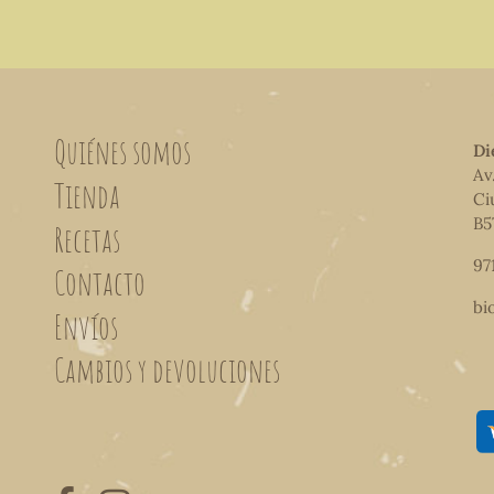
Quiénes somos
Di
Av
Tienda
Ci
B5
Recetas
97
Contacto
bi
Envíos
Cambios y devoluciones