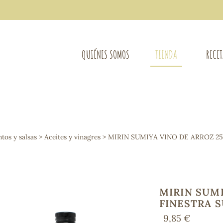
QUIÉNES SOMOS
TIENDA
RECE
COMPLEMENTOS DIETÉTICOS
LIMPIE
Osteo-articular
os y salsas
>
Aceites y vinagres
> MIRIN SUMIYA VINO DE ARROZ 25
Mujer
LIBROS
Defensas - Resfriados
entes
Alergias
Sistema nervioso
Control de peso
MIRIN SUMI
Extracto de plantas
FINESTRA S
Ácidos Grasos
9,85 €
Depurativos