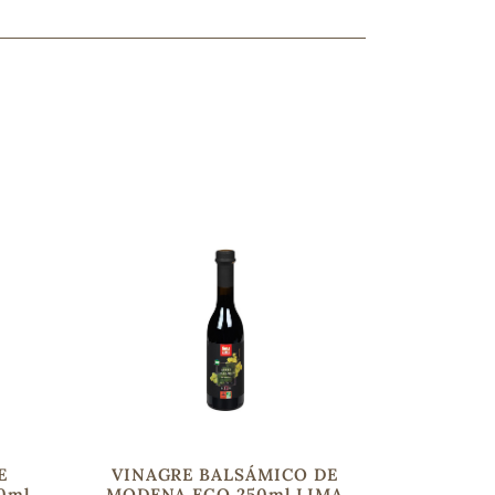
ncuentras tu producto?
ctanos
y lo encontraremos
E
VINAGRE BALSÁMICO DE
0ml
MODENA ECO 250ml LIMA