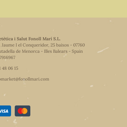
etètica i Salut Fonoll Marí S.L.
. Jaume I el Conqueridor, 25 baixos - 07760
utadella de Menorca - Illes Balears - Spain
7916967
1 48 06 15
omarket@fonollmari.com