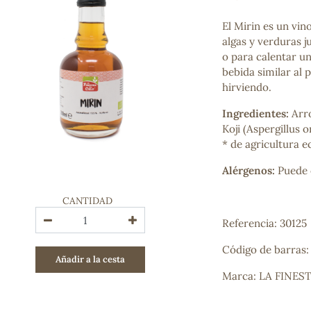
Bienestar emocional
Jalea Real
El Mirin es un vin
Memoria
algas y verduras ju
Hierro
o para calentar un
Deporte
bebida similar al 
Digestivos
hirviendo.
Circulatorio, colesterol y glucosa
Ingredientes:
Arro
Superalimentos
Koji (Aspergillus o
Proteína
* de agricultura e
Energía
Antioxidantes
Alérgenos:
Puede 
Vitaminas y Minerales
CANTIDAD
COSMÉTICA E HIGIENE PERSONAL
Referencia: 30125
Cremas, lociones y aceites corporales
Hombre
Código de barras
Añadir a la cesta
Higiene personal
Marca: LA FINES
Labiales
Aceites esenciales y aromaterapia
Aceites vegetales