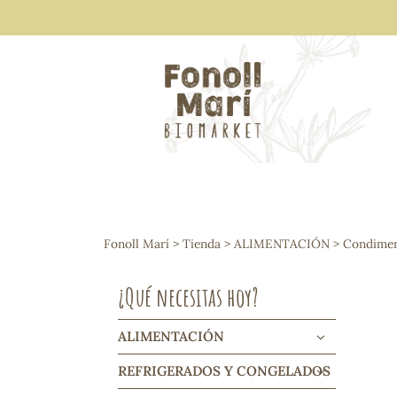
ALIMENTACIÓN
Arroces y legumbres
Fonoll Marí
>
Tienda
>
ALIMENTACIÓN
>
Condiment
Frutos secos y snacks
Semillas
¿Qué necesitas hoy?
Cereales, mueslis, hinchados y cruji
Galletas y dulces
Vinos y cavas
ALIMENTACIÓN
Condimentos y salsas
REFRIGERADOS Y CONGELADOS
Harinas y sémolas
Pasta