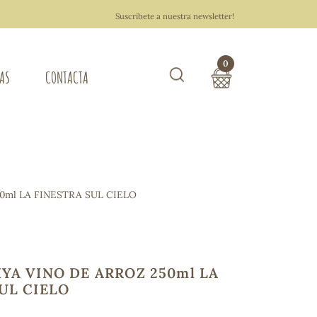
Suscríbete a nuestra newsletter!
0
TAS
CONTACTA
Buscar
TOTAL COMPRA:
0,00 €
ZA DEL HOGAR
0ml LA FINESTRA SUL CIELO
Hacer un pedido
YA VINO DE ARROZ 250ml LA
UL CIELO