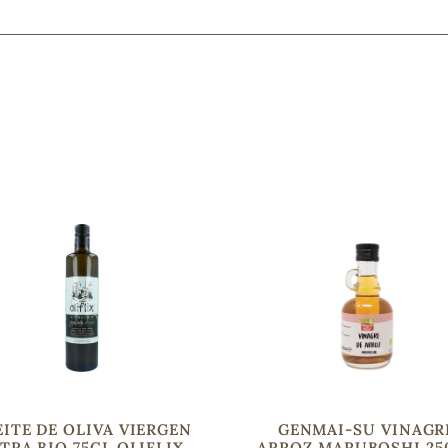
Mascarillas, peeling y exfoliantes
Higiene íntima
Hidrolatos y aguas florales
Cuidado facial
Higiene y cuidado capilar
Higiene bucal
Protección solar y bronceadores
¿No e
contá
ITE DE OLIVA VIERGEN
GENMAI-SU VINAGR
TRA BIO 75CL OLIFLIX
ARROZ MARUBOSHI 25