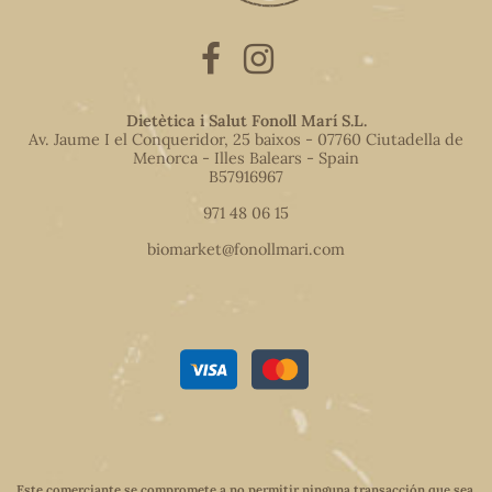
Dietètica i Salut Fonoll Marí S.L.
Av. Jaume I el Conqueridor, 25 baixos - 07760 Ciutadella de
Menorca - Illes Balears - Spain
B57916967
971 48 06 15
biomarket@fonollmari.com
Este comerciante se compromete a no permitir ninguna transacción que sea