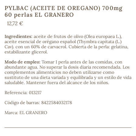
PYLBAC (ACEITE DE OREGANO) 700mg
60 perlas EL GRANERO
12,72 €
COS
Ingredientes:
aceite de frutos de olivo (Olea europaea L.),
aceite esencial de orégano español (Thymbra capitata (L.)
Cav). con un 60% de carvacrol. Cubierta de la perla: gelatina,
estabilizante glicerol.
Modo de empleo:
Tomar 1 perla antes de las comidas, con
abundante agua. No superar la dosis diaria recomendada. Los
complementos alimenticios no deben utilizarse como
sustituto de una dieta variada y equilibrada y un estilo de vida
saludable. Mantener fuera del alcance de los niños.
Referencia: 013217
Código de barras: 8422584032178
Marca: EL GRANERO