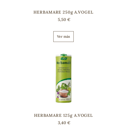
HERBAMARE 250g A.VOGEL
s
5,50 €
Ver más
HERBAMARE 125g A.VOGEL
3,40 €