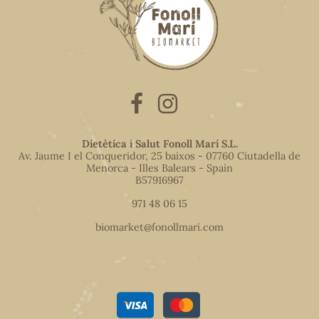
Dietètica i Salut Fonoll Marí S.L.
Av. Jaume I el Conqueridor, 25 baixos - 07760 Ciutadella de
Menorca - Illes Balears - Spain
B57916967
971 48 06 15
biomarket@fonollmari.com