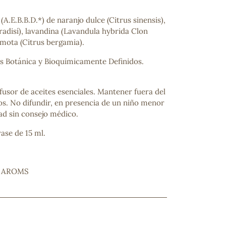
(A.E.B.B.D.*) de naranjo dulce (Citrus sinensis),
radisí), lavandina (Lavandula hybrida Clon
gamota (Citrus bergamia).
es Botánica y Bioquímicamente Definidos.
ifusor de aceites esenciales. Mantener fuera del
os. No difundir, en presencia de un niño menor
ad sin consejo médico.
ncuentras tu producto?
ctanos
y lo encontraremos
ase de 15 ml.
L AROMS