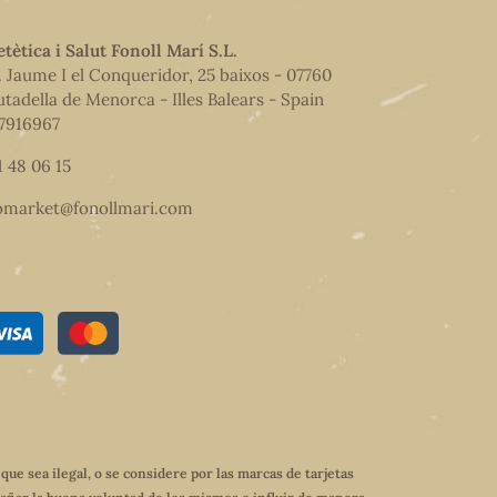
etètica i Salut Fonoll Marí S.L.
. Jaume I el Conqueridor, 25 baixos - 07760
utadella de Menorca - Illes Balears - Spain
7916967
1 48 06 15
omarket@fonollmari.com
e sea ilegal, o se considere por las marcas de tarjetas