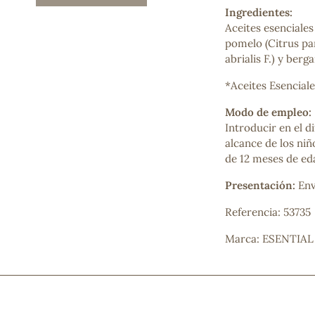
Mascarillas, peeling y exfoliantes
Ingredientes:
Higiene íntima
Aceites esenciales 
Hidrolatos y aguas florales
pomelo (Citrus pa
Cuidado facial
abrialis F.) y ber
Higiene y cuidado capilar
*Aceites Esencial
Higiene bucal
Protección solar y bronceadores
Modo de empleo:
Introducir en el d
alcance de los niñ
de 12 meses de ed
¿No e
contá
Presentación:
Env
Referencia: 53735
Marca: ESENTIA