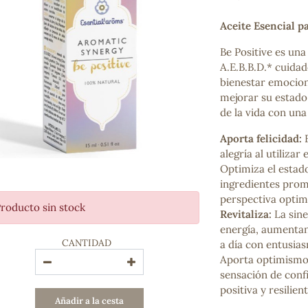
Bienestar emocional
Jalea Real
Aceite Esencial p
Memoria
Be Positive es una
Hierro
A.E.B.B.D.* cuida
Deporte
bienestar emocion
Digestivos
mejorar su estado
Circulatorio, colesterol y glucosa
de la vida con una 
Superalimentos
Proteína
Aporta felicidad:
E
Energía
alegría al utiliza
Antioxidantes
Optimiza el estad
Vitaminas y Minerales
ingredientes prom
perspectiva optimi
roducto sin stock
COSMÉTICA E HIGIENE PERSONAL
Revitaliza:
La sine
Cremas, lociones y aceites corporales
energía, aumentand
CANTIDAD
Hombre
a día con entusia
Higiene personal
Aporta optimismo:
Labiales
sensación de conf
Aceites esenciales y aromaterapia
positiva y resilient
Añadir a la cesta
Aceites vegetales