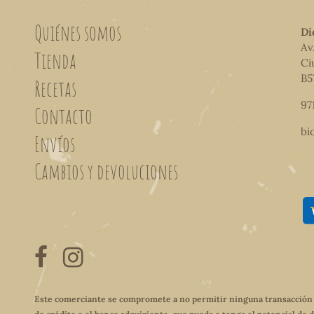
Quiénes somos
Di
Av
Tienda
Ci
B5
Recetas
97
Contacto
bi
Envíos
Cambios y devoluciones
Este comerciante se compromete a no permitir ninguna transacción qu