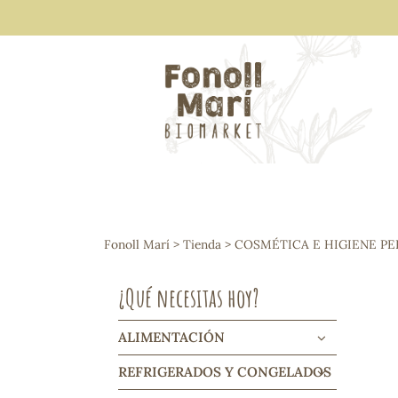
ALIMENTACIÓN
Arroces y legumbres
Fonoll Marí
>
Tienda
>
COSMÉTICA E HIGIENE P
Frutos secos y snacks
Semillas
¿Qué necesitas hoy?
Cereales, mueslis, hinchados y cruji
Galletas y dulces
Vinos y cavas
ALIMENTACIÓN
Condimentos y salsas
REFRIGERADOS Y CONGELADOS
Harinas y sémolas
Pasta