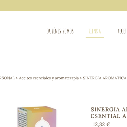
QUIÉNES SOMOS
TIENDA
RECE
COMPLEMENTOS DIETÉTICOS
LIMPIE
Osteo-articular
ERSONAL
>
Aceites esenciales y aromaterapia
> SINERGIA AROMATICA 
Mujer
LIBROS
Defensas - Resfriados
entes
Alergias
Sistema nervioso
Control de peso
SINERGIA A
Extracto de plantas
ESENTIAL 
Ácidos Grasos
12,82 €
Depurativos