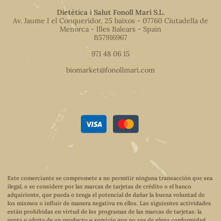
Dietètica i Salut Fonoll Marí S.L.
Av. Jaume I el Conqueridor, 25 baixos - 07760 Ciutadella de
Menorca - Illes Balears - Spain
B57916967
971 48 06 15
biomarket@fonollmari.com
Este comerciante se compromete a no permitir ninguna transacción que sea
ilegal, o se considere por las marcas de tarjetas de crédito o el banco
adquiriente, que pueda o tenga el potencial de dañar la buena voluntad de
los mismos o influir de manera negativa en ellos. Las siguientes actividades
están prohibidas en virtud de los programas de las marcas de tarjetas: la
venta u oferta de un producto o servicio que no sea de plena conformidad