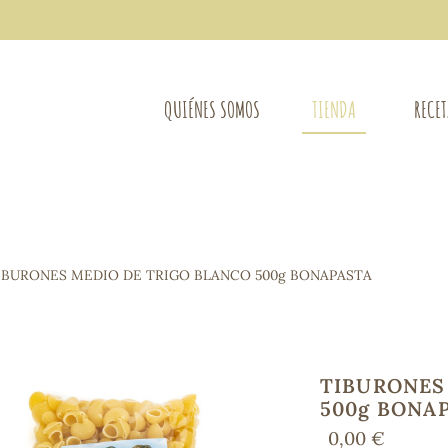
QUIÉNES SOMOS
TIENDA
RECE
COMPLEMENTOS DIETÉTICOS
LIMPIE
Osteo-articular
IBURONES MEDIO DE TRIGO BLANCO 500g BONAPASTA
Mujer
LIBROS
Defensas - Resfriados
entes
Alergias
Sistema nervioso
Control de peso
TIBURONES
Extracto de plantas
500g BONA
Ácidos Grasos
0,00 €
Depurativos