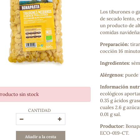
Bienestar emocional
Jalea Real
Los tiburones o ga
Memoria
de secado lento, 
Hierro
un producto de al
Deporte
comidas navideña
Digestivos
Preparación:
tira
Circulatorio, colesterol y glucosa
cocción 16 minuto
Superalimentos
Proteína
Ingredientes:
sémo
Energía
Antioxidantes
Alérgenos:
puede t
Vitaminas y Minerales
Información nutr
ecológicos aportan
roducto sin stock
COSMÉTICA E HIGIENE PERSONAL
0.35 g ácidos gras
Cremas, lociones y aceites corporales
cuales 2.6 g azúcar
CANTIDAD
Hombre
0.01 g sal.
Higiene personal
Labiales
Productor:
Bonapa
Aceites esenciales y aromaterapia
ECO-019-CT.
Añadir a la cesta
Aceites vegetales