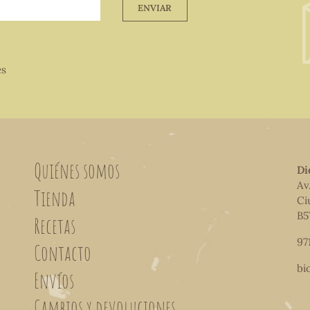
ENVIAR
es
Quiénes somos
Di
Av
Tienda
Ci
B5
Recetas
97
Contacto
bi
Envíos
Cambios y devoluciones