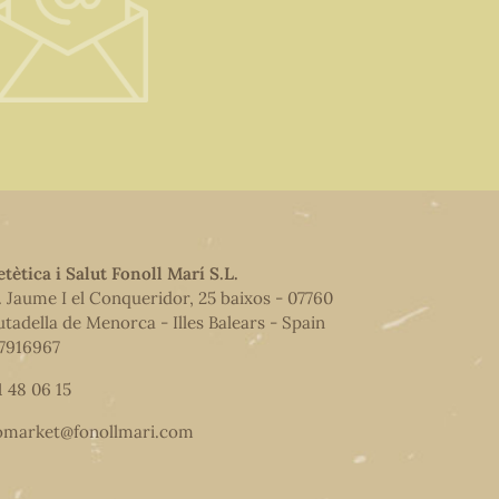
etètica i Salut Fonoll Marí S.L.
. Jaume I el Conqueridor, 25 baixos - 07760
utadella de Menorca - Illes Balears - Spain
7916967
1 48 06 15
omarket@fonollmari.com