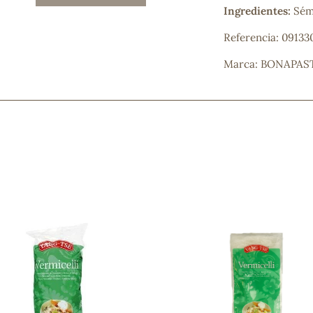
Ingredientes:
Sém
Mascarillas, peeling y exfoliantes
Higiene íntima
Referencia: 09133
Hidrolatos y aguas florales
Cuidado facial
Marca: BONAPAS
Higiene y cuidado capilar
Higiene bucal
Protección solar y bronceadores
¿No e
contá