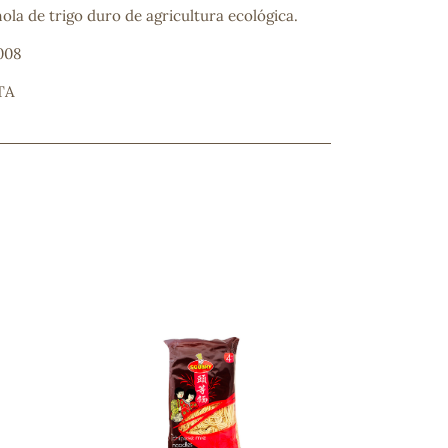
ola de trigo duro de agricultura ecológica.
008
TA
ncuentras tu producto?
ctanos
y lo encontraremos