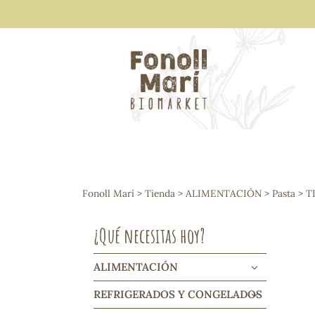
ALIMENTACIÓN
Arroces y legumbres
Fonoll Marí
>
Tienda
>
ALIMENTACIÓN
>
Pasta
> T
Frutos secos y snacks
Semillas
¿Qué necesitas hoy?
Cereales, mueslis, hinchados y cruji
Galletas y dulces
Vinos y cavas
ALIMENTACIÓN
Condimentos y salsas
REFRIGERADOS Y CONGELADOS
Harinas y sémolas
Pasta