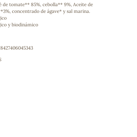
 de tomate** 85%, cebolla** 9%, Aceite de
a**3%, concentrado de ágave* y sal marina.
gico
gico y biodinámico
: 8427406045343
S