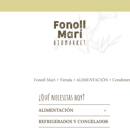
ALIMENTACIÓN
Arroces y legumbres
Fonoll Marí
>
Tienda
>
ALIMENTACIÓN
>
Condiment
Frutos secos y snacks
Semillas
¿Qué necesitas hoy?
Cereales, mueslis, hinchados y cruji
Galletas y dulces
Vinos y cavas
ALIMENTACIÓN
Condimentos y salsas
REFRIGERADOS Y CONGELADOS
Harinas y sémolas
Pasta