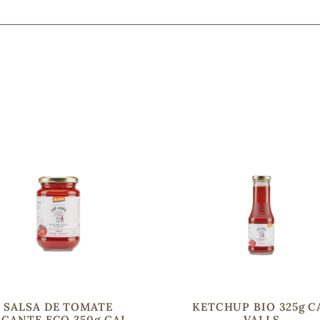
Mascarillas, peeling y exfoliantes
Higiene íntima
Hidrolatos y aguas florales
Cuidado facial
Higiene y cuidado capilar
Higiene bucal
Protección solar y bronceadores
¿No e
contá
SALSA DE TOMATE
KETCHUP BIO 325g C
ICANTE ECO 350g CAL
VALLS