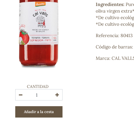
Ingredientes:
Puré
Bienestar emocional
oliva virgen extr
Jalea Real
*De cultivo ecoló
Memoria
*De cultivo ecoló
Hierro
Deporte
Referencia: 80413
Digestivos
Circulatorio, colesterol y glucosa
Código de barras
Superalimentos
Proteína
Marca: CAL VALL
Energía
Antioxidantes
Vitaminas y Minerales
CANTIDAD
COSMÉTICA E HIGIENE PERSONAL
Cremas, lociones y aceites corporales
Hombre
Añadir a la cesta
Higiene personal
Labiales
Aceites esenciales y aromaterapia
Aceites vegetales