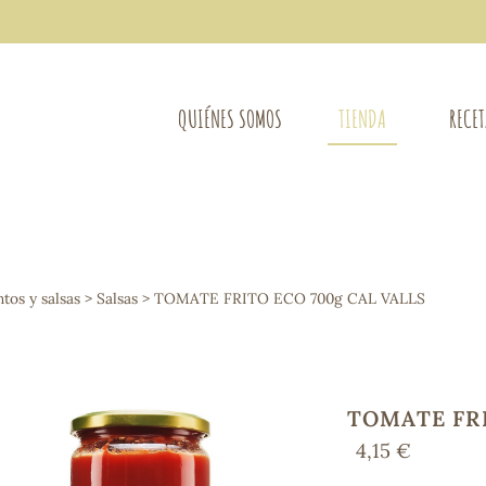
QUIÉNES SOMOS
TIENDA
RECE
COMPLEMENTOS DIETÉTICOS
LIMPIE
Osteo-articular
os y salsas
>
Salsas
> TOMATE FRITO ECO 700g CAL VALLS
Mujer
LIBROS
Defensas - Resfriados
entes
Alergias
Sistema nervioso
Control de peso
TOMATE FRI
Extracto de plantas
4,15 €
Ácidos Grasos
Depurativos