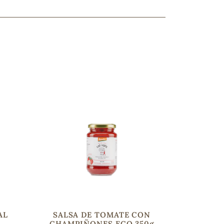
ncuentras tu producto?
ctanos
y lo encontraremos
AL
SALSA DE TOMATE CON
CHAMPIÑONES ECO 350g