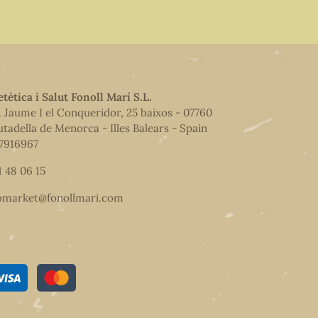
etètica i Salut Fonoll Marí S.L.
. Jaume I el Conqueridor, 25 baixos - 07760
utadella de Menorca - Illes Balears - Spain
7916967
1 48 06 15
omarket@fonollmari.com