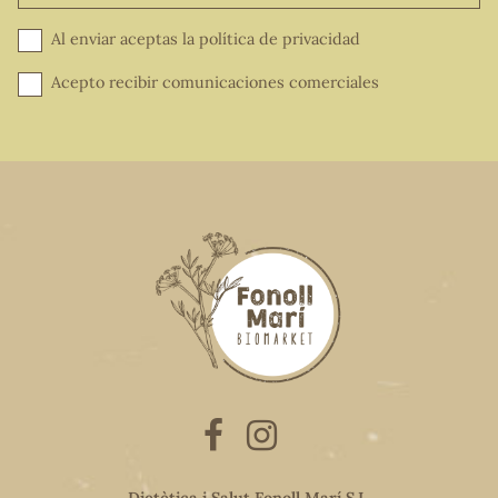
Al enviar aceptas la
política de privacidad
Acepto recibir comunicaciones comerciales
Dietètica i Salut Fonoll Marí S.L.