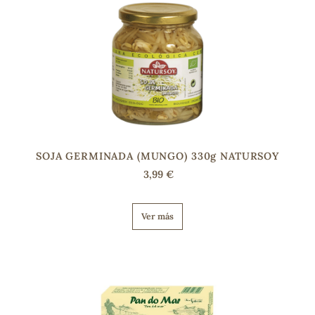
s
SOJA GERMINADA (MUNGO) 330g NATURSOY
3,99 €
Ver más