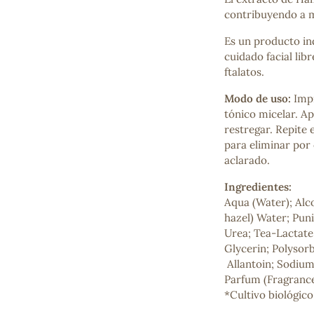
Mascarillas, peeling y exfoliantes
contribuyendo a mi
Higiene íntima
Es un producto in
Hidrolatos y aguas florales
cuidado facial lib
Cuidado facial
ftalatos.
Higiene y cuidado capilar
Higiene bucal
Modo de uso:
Impr
Protección solar y bronceadores
tónico micelar. Ap
restregar. Repite
para eliminar por 
aclarado.
¿No e
contá
Ingredientes:
Aqua (Water); Alc
hazel) Water; Puni
Urea; Tea-Lactate;
Glycerin; Polysor
Allantoin; Sodium
Parfum (Fragranc
*Cultivo biológic