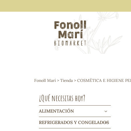
ALIMENTACIÓN
Arroces y legumbres
Fonoll Marí
>
Tienda
>
COSMÉTICA E HIGIENE P
Frutos secos y snacks
Semillas
¿Qué necesitas hoy?
Cereales, mueslis, hinchados y cruji
Galletas y dulces
Vinos y cavas
ALIMENTACIÓN
Condimentos y salsas
REFRIGERADOS Y CONGELADOS
Harinas y sémolas
Pasta