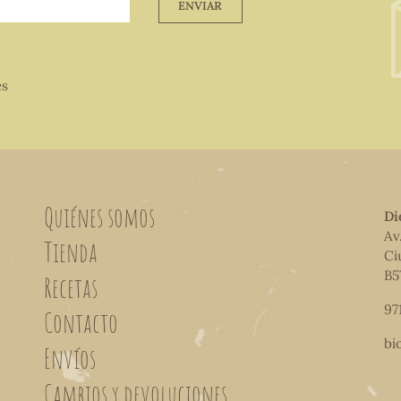
ENVIAR
es
Quiénes somos
Di
Av
Tienda
Ci
B5
Recetas
97
Contacto
bi
Envíos
Cambios y devoluciones