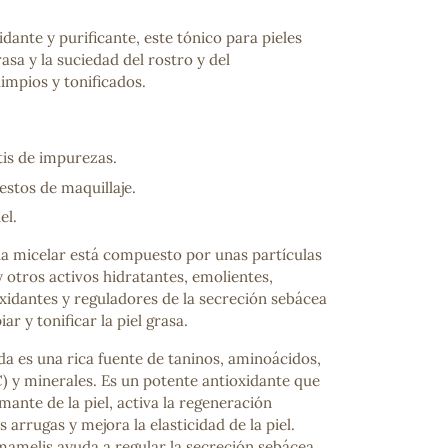
dante y purificante, este tónico para pieles
rasa y la suciedad del rostro y del
limpios y tonificados.
tis de impurezas.
restos de maquillaje.
el.
ua micelar está compuesto por unas partículas
 otros activos hidratantes, emolientes,
oxidantes y reguladores de la secreción sebácea
r y tonificar la piel grasa.
da es una rica fuente de taninos, aminoácidos,
C) y minerales. Es un potente antioxidante que
ante de la piel, activa la regeneración
 arrugas y mejora la elasticidad de la piel.
mamelis ayuda a regular la secreción sebácea