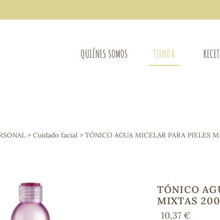
QUIÉNES SOMOS
TIENDA
RECE
COMPLEMENTOS DIETÉTICOS
LIMPIE
Osteo-articular
ERSONAL
>
Cuidado facial
> TÓNICO AGUA MICELAR PARA PIELES M
Mujer
LIBROS
Defensas - Resfriados
entes
Alergias
Sistema nervioso
Control de peso
TÓNICO AG
Extracto de plantas
MIXTAS 20
Ácidos Grasos
10,37 €
Depurativos