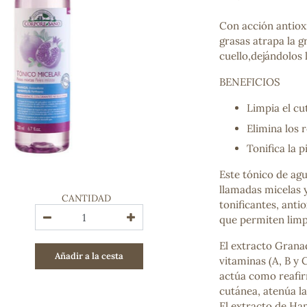
Bienestar emocional
Jalea Real
Con acción antioxi
Memoria
grasas atrapa la g
Hierro
cuello,dejándolos 
Deporte
BENEFICIOS
Digestivos
Circulatorio, colesterol y glucosa
Limpia el cu
Superalimentos
Elimina los 
Proteína
Energía
Tonifica la pi
Antioxidantes
Este tónico de ag
Vitaminas y Minerales
llamadas micelas y
CANTIDAD
tonificantes, anti
COSMÉTICA E HIGIENE PERSONAL
que permiten limpia
Cremas, lociones y aceites corporales
Hombre
El extracto Grana
Añadir a la cesta
Higiene personal
vitaminas (A, B y 
Labiales
actúa como reafirm
Aceites esenciales y aromaterapia
cutánea, atenúa las
Aceites vegetales
El extracto de Ha