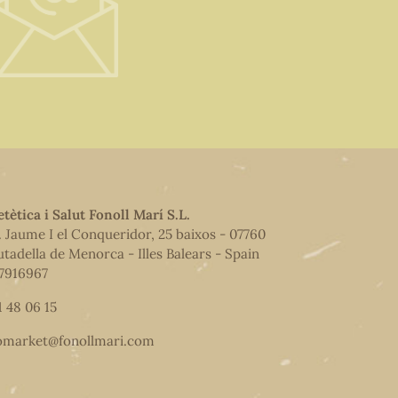
etètica i Salut Fonoll Marí S.L.
. Jaume I el Conqueridor, 25 baixos - 07760
utadella de Menorca - Illes Balears - Spain
7916967
1 48 06 15
omarket@fonollmari.com