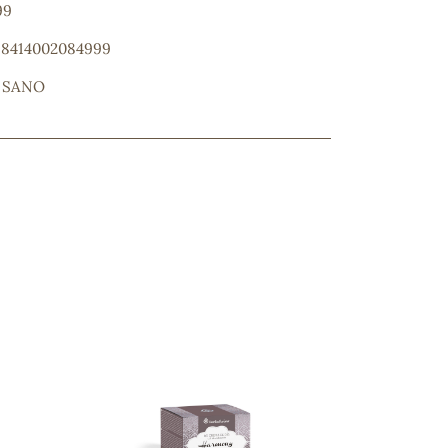
99
: 8414002084999
 SANO