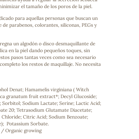
nimizar el tamaño de los poros de la piel.
dicado para aquellas personas que buscan un
re de parabenos, colorantes, siliconas, PEGs y
egna un algodón o disco desmaquillante de
lica en la piel dando pequeños toques, sin
 estos pasos tantas veces como sea necesario
completo los restos de maquillaje. No necesita
ncuentras tu producto?
ctanos
y lo encontraremos
ohol Denat; Hamamelis virginiana ( Witch
ca granatum fruit extract*; Decyl Glucoside;
 Sorbitol; Sodium Lactate; Serine; Lactic Acid;
bate 20; Tetrasodium Glutamate Diacetate;
 Chloride; Citric Acid; Sodium Benzoate;
e); Potassium Sorbate.
o / Organic growing