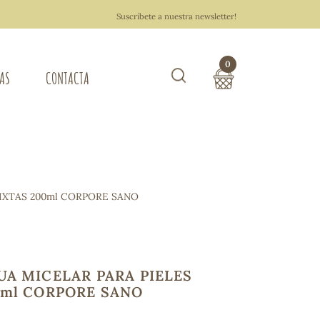
Suscríbete a nuestra newsletter!
0
TAS
CONTACTA
Buscar
TOTAL COMPRA:
0,00 €
ZA DEL HOGAR
IXTAS 200ml CORPORE SANO
Hacer un pedido
UA MICELAR PARA PIELES
0ml CORPORE SANO