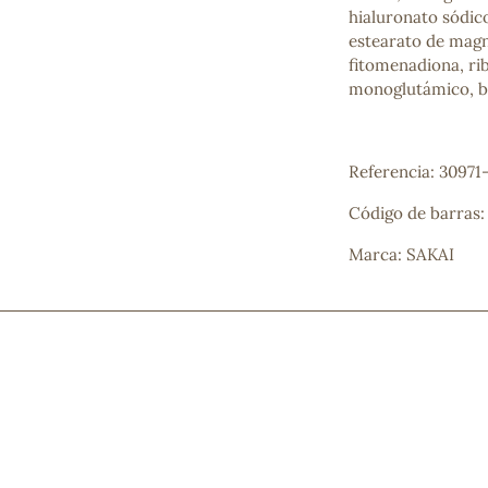
hialuronato sódic
estearato de magne
fitomenadiona, rib
monoglutámico, bi
Referencia: 30971-
Código de barras
Marca: SAKAI