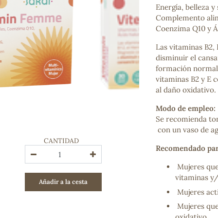
Energía, belleza y
Bienestar emocional
Complemento alime
Jalea Real
Coenzima Q10 y Ác
Memoria
Hierro
Las vitaminas B2, 
Deporte
disminuir el cansan
Digestivos
formación normal 
Circulatorio, colesterol y glucosa
vitaminas B2 y E c
Superalimentos
al daño oxidativo.
Proteína
Energía
Modo de empleo:
Antioxidantes
Se recomienda toma
Vitaminas y Minerales
con un vaso de ag
CANTIDAD
Recomendado par
COSMÉTICA E HIGIENE PERSONAL
Cremas, lociones y aceites corporales
Mujeres que
Hombre
vitaminas y
Añadir a la cesta
Higiene personal
Mujeres acti
Labiales
Aceites esenciales y aromaterapia
Mujeres que
Aceites vegetales
oxidativo