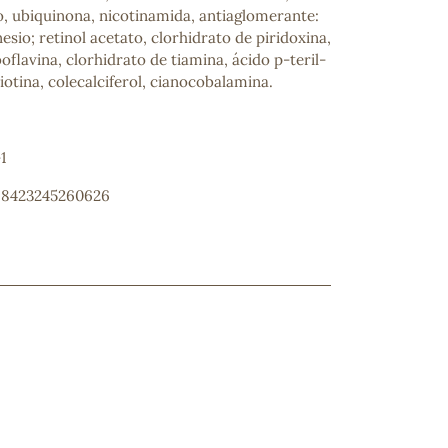
o, ubiquinona, nicotinamida, antiaglomerante:
sio; retinol acetato, clorhidrato de piridoxina,
oflavina, clorhidrato de tiamina, ácido p-teril-
otina, colecalciferol, cianocobalamina.
1
: 8423245260626