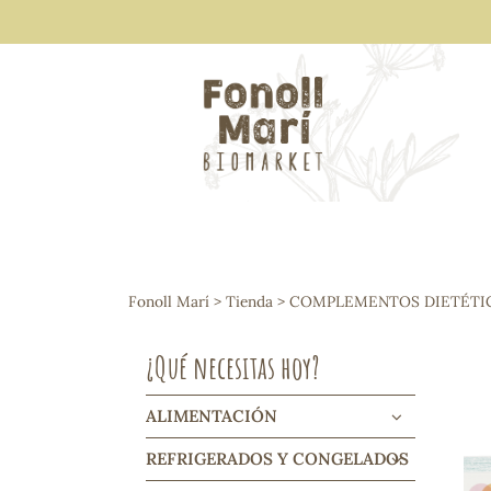
ALIMENTACIÓN
Arroces y legumbres
Fonoll Marí
>
Tienda
>
COMPLEMENTOS DIETÉTI
Frutos secos y snacks
Semillas
¿Qué necesitas hoy?
Cereales, mueslis, hinchados y cruji
Galletas y dulces
Vinos y cavas
ALIMENTACIÓN
Condimentos y salsas
REFRIGERADOS Y CONGELADOS
Harinas y sémolas
Pasta