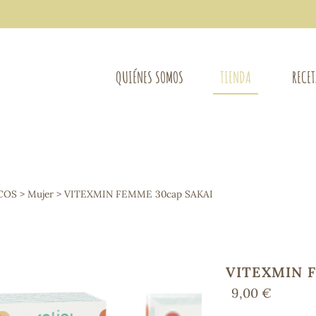
QUIÉNES SOMOS
TIENDA
RECE
COMPLEMENTOS DIETÉTICOS
LIMPIE
Osteo-articular
COS
>
Mujer
> VITEXMIN FEMME 30cap SAKAI
Mujer
LIBROS
Defensas - Resfriados
entes
Alergias
Sistema nervioso
Control de peso
VITEXMIN F
Extracto de plantas
9,00 €
Ácidos Grasos
Depurativos