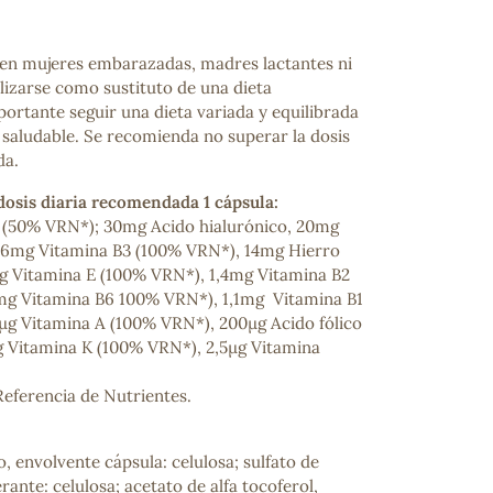
n mujeres embarazadas, madres lactantes ni
lizarse como sustituto de una dieta
portante seguir una dieta variada y equilibrada
a saludable. Se recomienda no superar la dosis
da.
osis diaria recomendada 1 cápsula:
 (50% VRN*); 30mg Acido hialurónico, 20mg
6mg Vitamina B3 (100% VRN*), 14mg Hierro
ncuentras tu producto?
g Vitamina E (100% VRN*), 1,4mg Vitamina B2
ctanos
y lo encontraremos
mg Vitamina B6 100% VRN*), 1,1mg Vitamina B1
g Vitamina A (100% VRN*), 200µg Acido fólico
 Vitamina K (100% VRN*), 2,5µg Vitamina
eferencia de Nutrientes.
 envolvente cápsula: celulosa; sulfato de
rante: celulosa; acetato de alfa tocoferol,