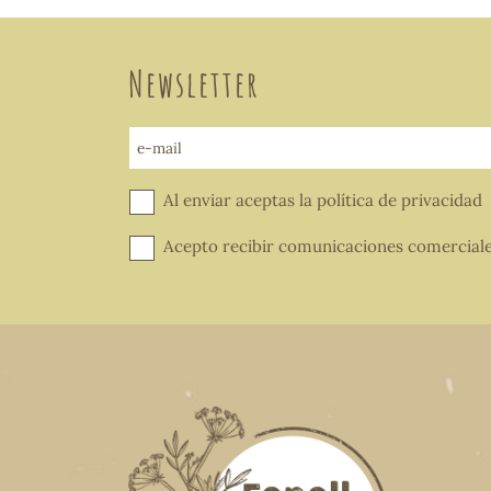
Newsletter
e-mail
Al enviar aceptas la
política de privacidad
Acepto recibir comunicaciones comercial