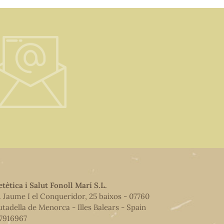
etètica i Salut Fonoll Marí S.L.
. Jaume I el Conqueridor, 25 baixos - 07760
utadella de Menorca - Illes Balears - Spain
7916967