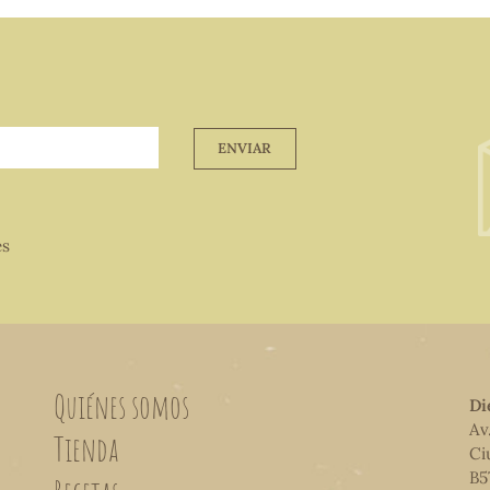
ENVIAR
es
Quiénes somos
Di
Av
Tienda
Ci
B5