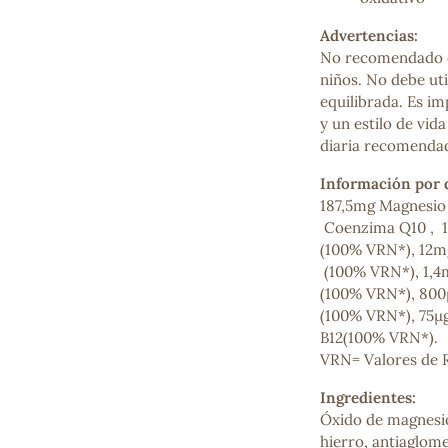
Mascarillas, peeling y exfoliantes
Advertencias:
Higiene íntima
No recomendado e
Hidrolatos y aguas florales
niños. No debe uti
Cuidado facial
equilibrada. Es im
Higiene y cuidado capilar
y un estilo de vid
Higiene bucal
diaria recomenda
Protección solar y bronceadores
Información por d
187,5mg Magnesio
Coenzima Q10 , 1
¿No e
(100% VRN*), 12m
contá
(100% VRN*), 1,4
(100% VRN*), 800µ
(100% VRN*), 75µg
B12(100% VRN*).
VRN= Valores de R
Ingredientes:
Óxido de magnesio,
hierro, antiaglome