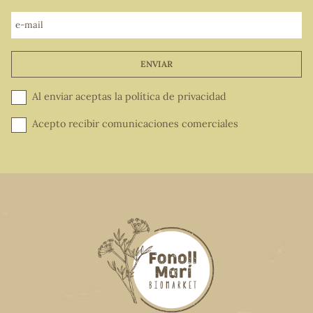
e-mail
ENVIAR
Al enviar aceptas la
política de privacidad
Acepto recibir comunicaciones comerciales