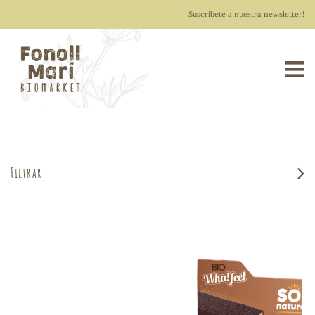
Suscríbete a nuestra newsletter!
0
Fonoll Marí
>
Tienda
>
ALIMENTACIÓN
>
Frutos secos y snacks
>
Snacks
> WHA!FEEL SNACK DE ESPELTA bañado en CACAO 40g SOL
0,00 €
Filtrar
NATURAL
do
crujientes