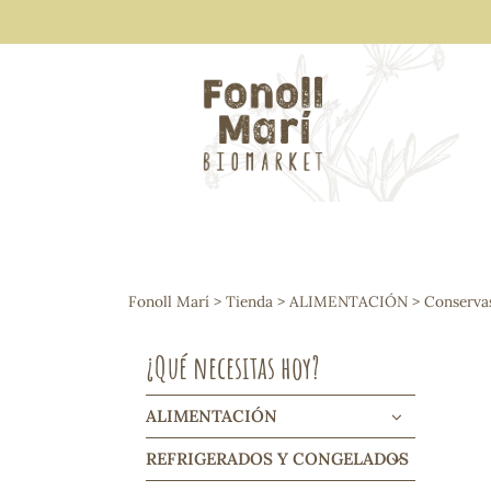
ALIMENTACIÓN
Arroces y legumbres
Fonoll Marí
>
Tienda
>
ALIMENTACIÓN
>
Conserva
Frutos secos y snacks
Semillas
¿Qué necesitas hoy?
Cereales, mueslis, hinchados y cruji
Galletas y dulces
Vinos y cavas
ALIMENTACIÓN
Condimentos y salsas
REFRIGERADOS Y CONGELADOS
Harinas y sémolas
Pasta