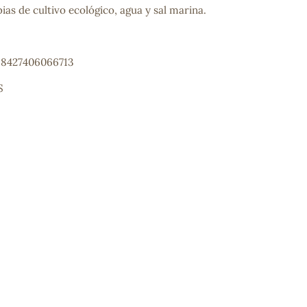
ias de cultivo ecológico, agua y sal marina.
: 8427406066713
S