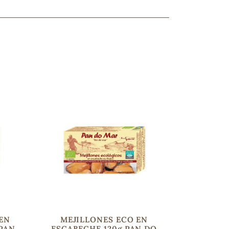
ncuentras tu producto?
ctanos
y lo encontraremos
 EN
MEJILLONES ECO EN
 PAN
ESCABECHE 120g PAN DO