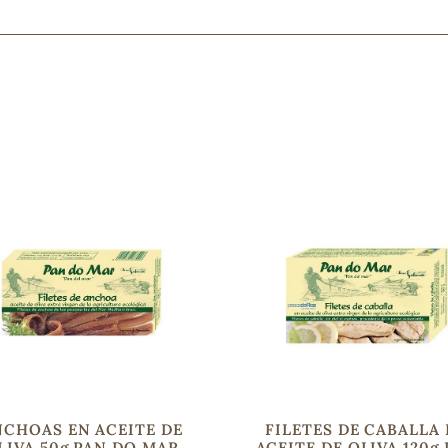
Mascarillas, peeling y exfoliantes
Higiene íntima
Hidrolatos y aguas florales
Cuidado facial
Higiene y cuidado capilar
Higiene bucal
Protección solar y bronceadores
¿No e
contá
NCHOAS EN ACEITE DE
FILETES DE CABALLA
LIVA 50g PAN DO MAR
ACEITE DE OLIVA 120g