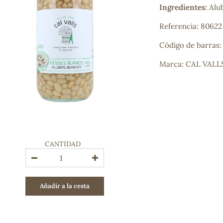
Ingredientes:
Alub
Bienestar emocional
Jalea Real
Referencia: 80622
Memoria
Hierro
Código de barras
Deporte
Digestivos
Marca: CAL VALL
Circulatorio, colesterol y glucosa
Superalimentos
Proteína
Energía
Antioxidantes
Vitaminas y Minerales
CANTIDAD
COSMÉTICA E HIGIENE PERSONAL
Cremas, lociones y aceites corporales
Hombre
Añadir a la cesta
Higiene personal
Labiales
Aceites esenciales y aromaterapia
Aceites vegetales