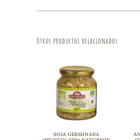
Fruta
Verdura
Otros productos relacionados
SOJA GERMINADA
A
(MUNGO) 330g NATURSOY
O