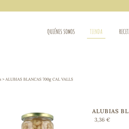
QUIÉNES SOMOS
TIENDA
RECE
COMPLEMENTOS DIETÉTICOS
LIMPIE
Osteo-articular
s
> ALUBIAS BLANCAS 700g CAL VALLS
Mujer
LIBROS
Defensas - Resfriados
entes
Alergias
Sistema nervioso
Control de peso
ALUBIAS BL
Extracto de plantas
3,36 €
Ácidos Grasos
Depurativos