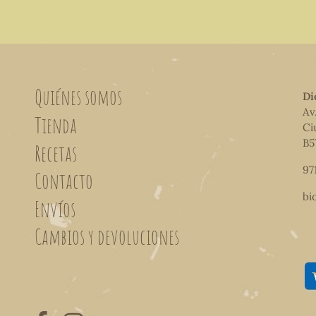
Quiénes somos
Di
Av
Tienda
Ci
B5
Recetas
97
Contacto
bi
Envíos
Cambios y devoluciones