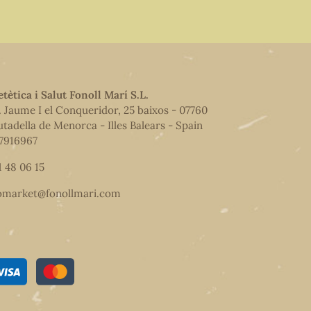
etètica i Salut Fonoll Marí S.L.
. Jaume I el Conqueridor, 25 baixos - 07760
utadella de Menorca - Illes Balears - Spain
7916967
1 48 06 15
omarket@fonollmari.com