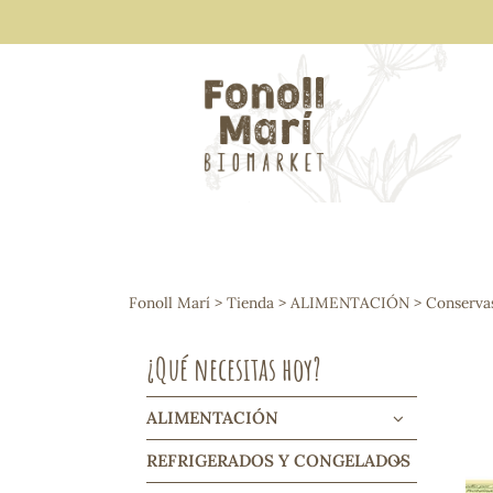
ALIMENTACIÓN
Arroces y legumbres
Fonoll Marí
>
Tienda
>
ALIMENTACIÓN
>
Conserva
Frutos secos y snacks
Semillas
¿Qué necesitas hoy?
Cereales, mueslis, hinchados y cruji
Galletas y dulces
Vinos y cavas
ALIMENTACIÓN
Condimentos y salsas
REFRIGERADOS Y CONGELADOS
Harinas y sémolas
Pasta