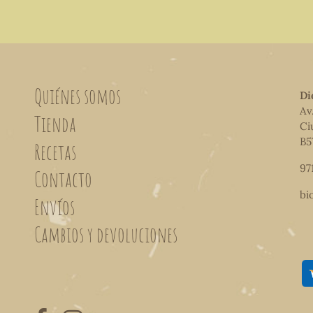
Quiénes somos
Di
Av
Tienda
Ci
B5
Recetas
97
Contacto
bi
Envíos
Cambios y devoluciones