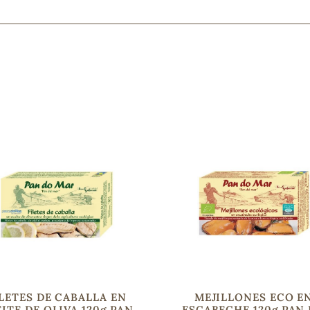
Mascarillas, peeling y exfoliantes
Higiene íntima
Hidrolatos y aguas florales
Cuidado facial
Higiene y cuidado capilar
Higiene bucal
Protección solar y bronceadores
¿No e
contá
LETES DE CABALLA EN
MEJILLONES ECO E
ITE DE OLIVA 120g PAN
ESCABECHE 120g PAN