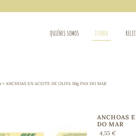
QUIÉNES SOMOS
TIENDA
RECE
COMPLEMENTOS DIETÉTICOS
LIMPIE
Osteo-articular
s
> ANCHOAS EN ACEITE DE OLIVA 50g PAN DO MAR
Mujer
LIBROS
Defensas - Resfriados
entes
Alergias
Sistema nervioso
Control de peso
ANCHOAS EN
Extracto de plantas
DO MAR
Ácidos Grasos
4,55 €
Depurativos