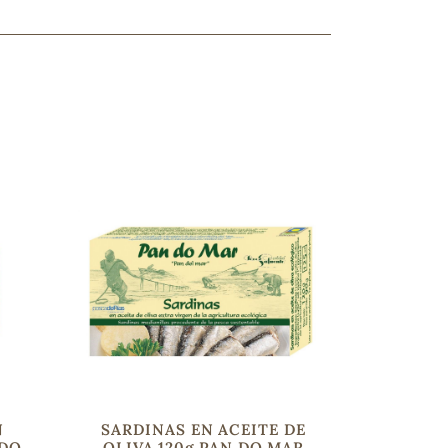
ncuentras tu producto?
ctanos
y lo encontraremos
N
SARDINAS EN ACEITE DE
 DO
OLIVA 120g PAN DO MAR