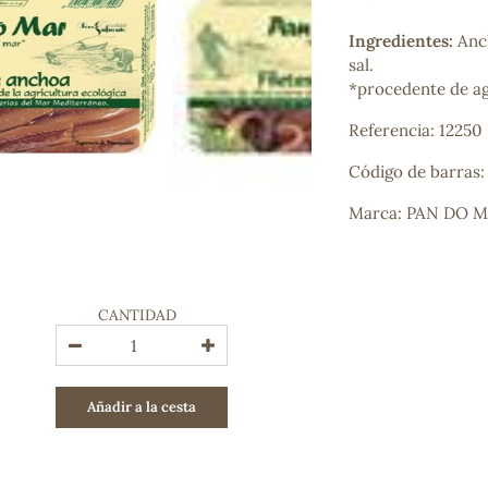
Bienestar emocional
Jalea Real
Ingredientes:
Anc
Memoria
sal.
Hierro
*procedente de ag
Deporte
Referencia: 12250
Digestivos
Circulatorio, colesterol y glucosa
Código de barras
Superalimentos
Proteína
Marca: PAN DO 
Energía
Antioxidantes
Vitaminas y Minerales
CANTIDAD
COSMÉTICA E HIGIENE PERSONAL
Cremas, lociones y aceites corporales
Hombre
Añadir a la cesta
Higiene personal
Labiales
Aceites esenciales y aromaterapia
Aceites vegetales