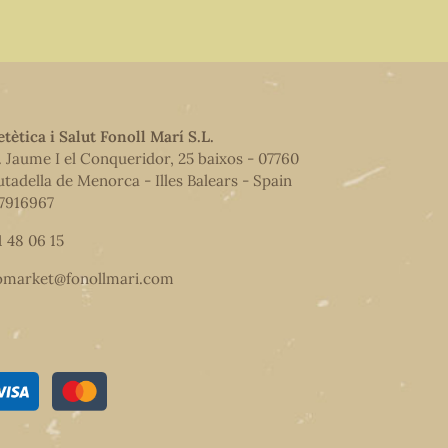
etètica i Salut Fonoll Marí S.L.
. Jaume I el Conqueridor, 25 baixos - 07760
utadella de Menorca - Illes Balears - Spain
7916967
1 48 06 15
omarket@fonollmari.com