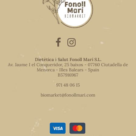
Dietètica i Salut Fonoll Marí S.L.
Av. Jaume I el Conqueridor, 25 baixos - 07760 Ciutadella de
Menorca - Illes Balears - Spain
B57916967
971 48 06 15
biomarket@fonollmari.com