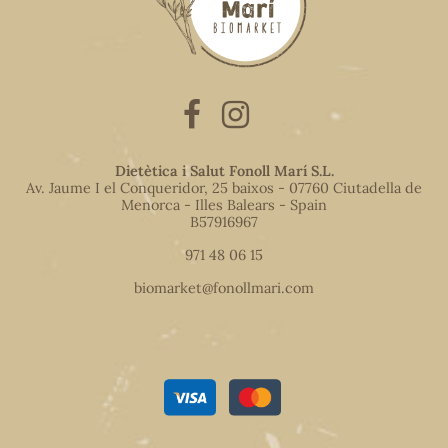
Dietètica i Salut Fonoll Marí S.L.
Av. Jaume I el Conqueridor, 25 baixos - 07760 Ciutadella de
Menorca - Illes Balears - Spain
B57916967
971 48 06 15
biomarket@fonollmari.com