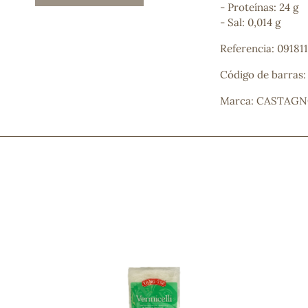
- Proteínas: 24 g
Mascarillas, peeling y exfoliantes
- Sal: 0,014 g
Higiene íntima
Hidrolatos y aguas florales
Referencia: 09181
Cuidado facial
Higiene y cuidado capilar
Código de barras
Higiene bucal
Marca: CASTAG
Protección solar y bronceadores
¿No e
contá