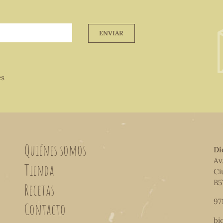
ENVIAR
es
Quiénes somos
Di
Av
Tienda
Ci
B5
Recetas
97
Contacto
bi