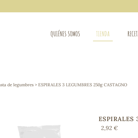
QUIÉNES SOMOS
TIENDA
RECE
COMPLEMENTOS DIETÉTICOS
LIMPIE
Osteo-articular
asta de legumbres
> ESPIRALES 3 LEGUMBRES 250g CASTAGNO
Mujer
LIBROS
Defensas - Resfriados
entes
Alergias
Sistema nervioso
Control de peso
ESPIRALES
Extracto de plantas
2,92 €
Ácidos Grasos
Depurativos