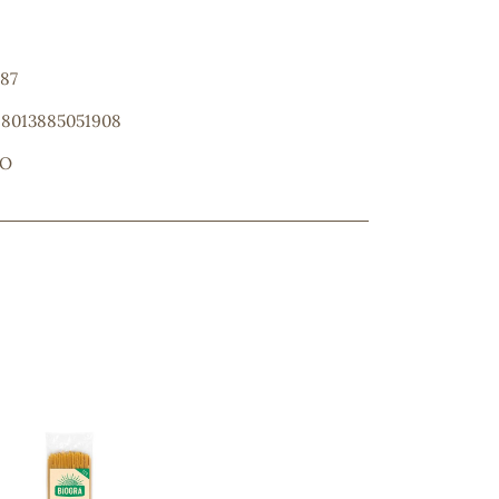
187
: 8013885051908
NO
ncuentras tu producto?
ctanos
y lo encontraremos