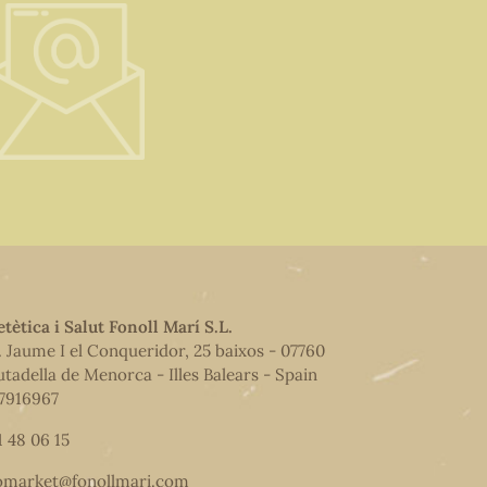
etètica i Salut Fonoll Marí S.L.
. Jaume I el Conqueridor, 25 baixos - 07760
utadella de Menorca - Illes Balears - Spain
7916967
1 48 06 15
omarket@fonollmari.com