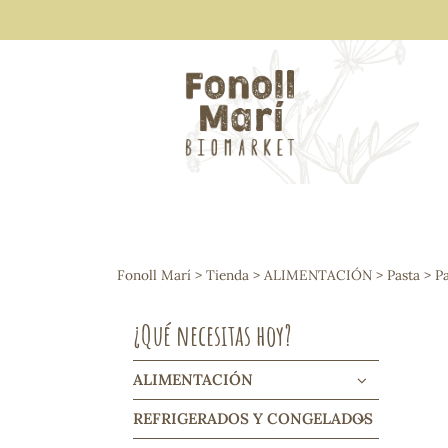
ALIMENTACIÓN
Arroces y legumbres
Fonoll Marí
>
Tienda
>
ALIMENTACIÓN
>
Pasta
>
P
Frutos secos y snacks
Semillas
¿Qué necesitas hoy?
Cereales, mueslis, hinchados y cruji
Galletas y dulces
Vinos y cavas
ALIMENTACIÓN
Condimentos y salsas
REFRIGERADOS Y CONGELADOS
Harinas y sémolas
Pasta