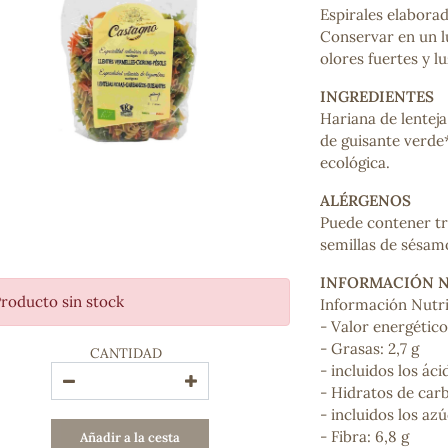
Espirales elaborad
Bienestar emocional
Conservar en un l
Jalea Real
olores fuertes y lu
Memoria
Hierro
INGREDIENTES
Deporte
Hariana de lentej
Digestivos
de guisante verde
Circulatorio, colesterol y glucosa
ecológica.
Superalimentos
Proteína
ALÉRGENOS
Energía
Puede contener tra
Antioxidantes
semillas de sésamo
Vitaminas y Minerales
INFORMACIÓN 
roducto sin stock
Información Nutri
COSMÉTICA E HIGIENE PERSONAL
- Valor energético
Cremas, lociones y aceites corporales
- Grasas: 2,7 g
CANTIDAD
Hombre
- incluidos los ác
Higiene personal
- Hidratos de car
Labiales
- incluidos los azú
Aceites esenciales y aromaterapia
- Fibra: 6,8 g
Añadir a la cesta
Aceites vegetales