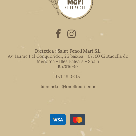
Dietètica i Salut Fonoll Marí S.L.
Av. Jaume I el Conqueridor, 25 baixos - 07760 Ciutadella de
Menorca - Illes Balears - Spain
B57916967
971 48 06 15
biomarket@fonollmari.com