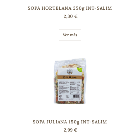
SOPA HORTELANA 250g INT-SALIM
2,30 €
s
Ver más
SOPA JULIANA 150g INT-SALIM
2,99 €