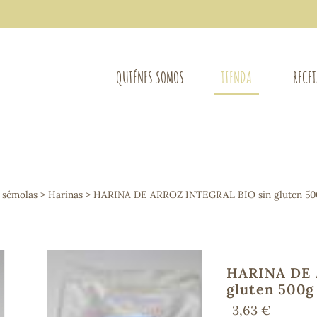
QUIÉNES SOMOS
TIENDA
RECE
COMPLEMENTOS DIETÉTICOS
LIMPIE
Osteo-articular
 sémolas
>
Harinas
> HARINA DE ARROZ INTEGRAL BIO sin gluten 5
Mujer
LIBROS
Defensas - Resfriados
entes
Alergias
Sistema nervioso
Control de peso
HARINA DE 
Extracto de plantas
gluten 500
Ácidos Grasos
3,63 €
Depurativos