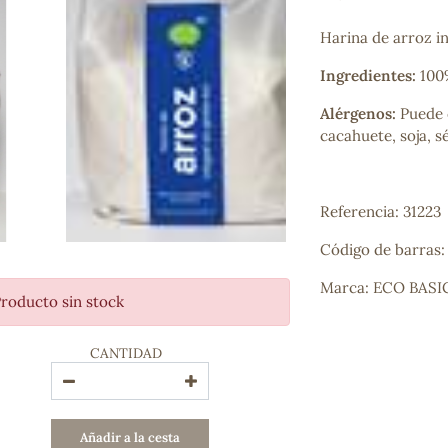
Bienestar emocional
Jalea Real
Harina de arroz 
Memoria
Ingredientes:
100%
Hierro
Deporte
Alérgenos:
Puede 
Digestivos
cacahuete, soja, s
Circulatorio, colesterol y glucosa
Superalimentos
Proteína
Referencia: 31223
Energía
Antioxidantes
Código de barras
Vitaminas y Minerales
Marca: ECO BASI
roducto sin stock
COSMÉTICA E HIGIENE PERSONAL
Cremas, lociones y aceites corporales
CANTIDAD
Hombre
Higiene personal
Labiales
Aceites esenciales y aromaterapia
Añadir a la cesta
Aceites vegetales