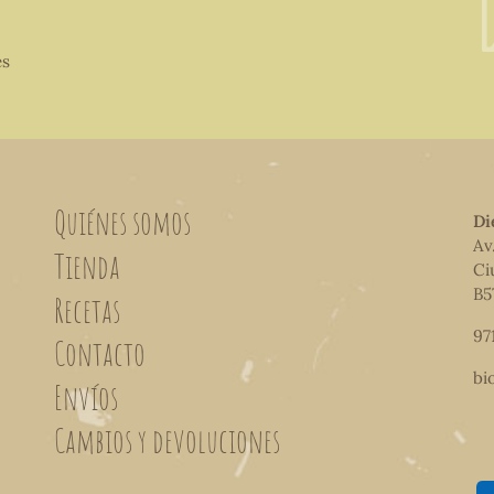
es
Quiénes somos
Di
Av
Tienda
Ci
B5
Recetas
97
Contacto
bi
Envíos
Cambios y devoluciones