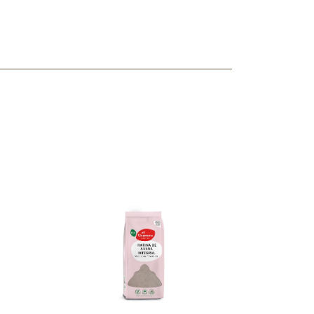
ncuentras tu producto?
ctanos
y lo encontraremos