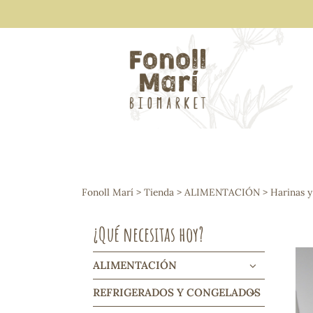
ALIMENTACIÓN
Arroces y legumbres
Fonoll Marí
>
Tienda
>
ALIMENTACIÓN
>
Harinas y
Frutos secos y snacks
Semillas
¿Qué necesitas hoy?
Cereales, mueslis, hinchados y cruji
Galletas y dulces
Vinos y cavas
ALIMENTACIÓN
Condimentos y salsas
REFRIGERADOS Y CONGELADOS
Harinas y sémolas
Pasta