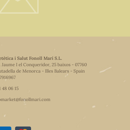
etètica i Salut Fonoll Marí S.L.
. Jaume I el Conqueridor, 25 baixos - 07760
utadella de Menorca - Illes Balears - Spain
7916967
1 48 06 15
omarket@fonollmari.com