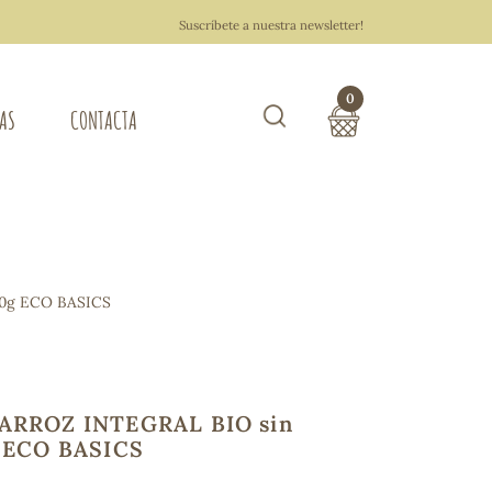
Suscríbete a nuestra newsletter!
0
TAS
CONTACTA
Buscar
TOTAL COMPRA:
0,00 €
ZA DEL HOGAR
00g ECO BASICS
Hacer un pedido
ARROZ INTEGRAL BIO sin
g ECO BASICS