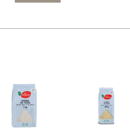
Mascarillas, peeling y exfoliantes
Higiene íntima
Hidrolatos y aguas florales
Cuidado facial
Higiene y cuidado capilar
Higiene bucal
Protección solar y bronceadores
¿No e
contá