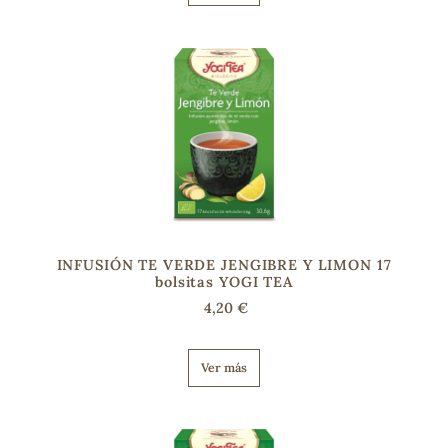
s
INFUSIÓN TE VERDE JENGIBRE Y LIMON 17
bolsitas YOGI TEA
4,20 €
Ver más