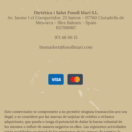
Dietètica i Salut Fonoll Marí S.L.
Av. Jaume I el Conqueridor, 25 baixos - 07760 Ciutadella de
Menorca - Illes Balears - Spain
B57916967
971 48 06 15
biomarket@fonollmari.com
Este comerciante se compromete a no permitir ninguna transacción que sea
ilegal, o se considere por las marcas de tarjetas de crédito o el banco
adquiriente, que pueda o tenga el potencial de dañar la buena voluntad de
los mismos o influir de manera negativa en ellos. Las siguientes actividades
están prohibidas en virtud de los programas de las marcas de tarjetas: la