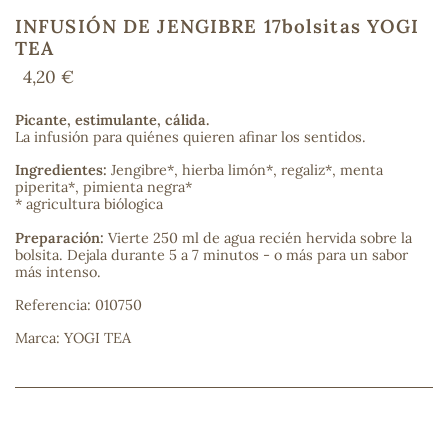
INFUSIÓN DE JENGIBRE 17bolsitas YOGI
TEA
4,20 €
COS
Picante, estimulante, cálida.
La infusión para quiénes quieren afinar los sentidos.
Ingredientes:
Jengibre*, hierba limón*, regaliz*, menta
piperita*, pimienta negra*
* agricultura biólogica
Preparación:
Vierte 250 ml de agua recién hervida sobre la
bolsita. Dejala durante 5 a 7 minutos - o más para un sabor
más intenso.
Referencia: 010750
Marca: YOGI TEA