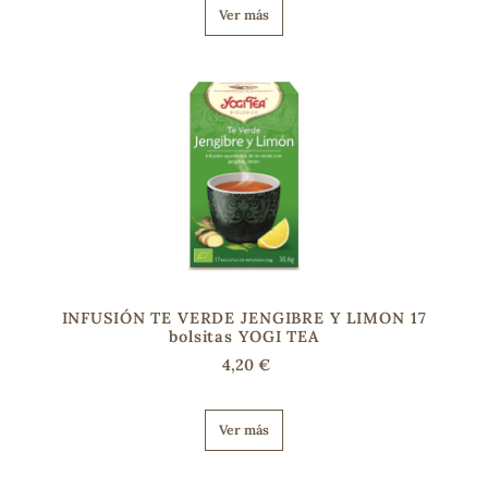
Ver más
s
INFUSIÓN TE VERDE JENGIBRE Y LIMON 17
bolsitas YOGI TEA
4,20 €
Ver más