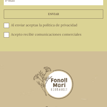
e-mail
ENVIAR
Al enviar aceptas la
política de privacidad
Acepto recibir comunicaciones comerciales