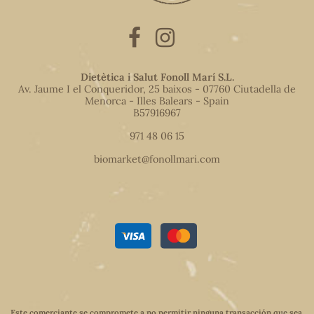
Dietètica i Salut Fonoll Marí S.L.
Av. Jaume I el Conqueridor, 25 baixos - 07760 Ciutadella de
Menorca - Illes Balears - Spain
B57916967
971 48 06 15
biomarket@fonollmari.com
Este comerciante se compromete a no permitir ninguna transacción que sea