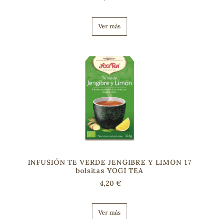
Ver más
s
INFUSIÓN TE VERDE JENGIBRE Y LIMON 17
bolsitas YOGI TEA
4,20 €
Ver más