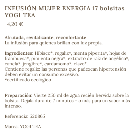
INFUSIÓN MUJER ENERGIA 17 bolsitas
YOGI TEA
4,20 €
COS
Afrutada, revitalizante, reconfortante
La infusión para quienes brillan con luz propia.
Ingredientes:
Hibisco*, regaliz*, menta piperita*, hojas de
frambuesa*, pimienta negra*, extracto de raíz de angélica*,
canela*, jengibre*, cardamomo*, clavo*.
Contiene regaliz: las personas que padezcan hipertensión
deben evitar un consumo excesivo.
*certificado ecológico
Preparación:
Vierte 250 ml de agua recién hervida sobre la
bolsita. Dejala durante 7 minutos - o más para un sabor más
intenso.
Referencia: 520865
Marca: YOGI TEA