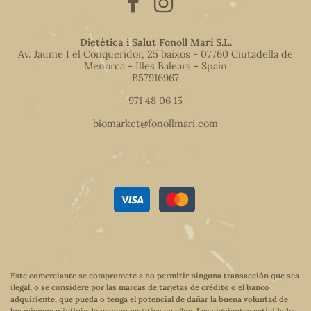
Dietètica i Salut Fonoll Marí S.L.
Av. Jaume I el Conqueridor, 25 baixos - 07760 Ciutadella de
Menorca - Illes Balears - Spain
B57916967
971 48 06 15
biomarket@fonollmari.com
Este comerciante se compromete a no permitir ninguna transacción que sea
ilegal, o se considere por las marcas de tarjetas de crédito o el banco
adquiriente, que pueda o tenga el potencial de dañar la buena voluntad de
los mismos o influir de manera negativa en ellos. Las siguientes actividades