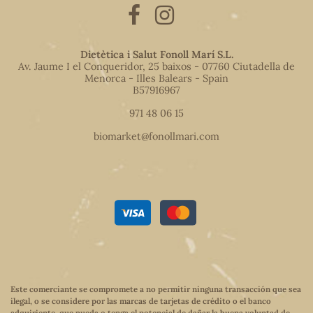
Dietètica i Salut Fonoll Marí S.L.
Av. Jaume I el Conqueridor, 25 baixos - 07760 Ciutadella de
Menorca - Illes Balears - Spain
B57916967
971 48 06 15
biomarket@fonollmari.com
Este comerciante se compromete a no permitir ninguna transacción que sea
ilegal, o se considere por las marcas de tarjetas de crédito o el banco
adquiriente, que pueda o tenga el potencial de dañar la buena voluntad de